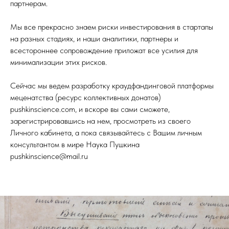
партнерам.
привычными столь быстро, обращать внимание на эти
ниши на этапе фундаментальных исследований может
Мы все прекрасно знаем риски инвестирования в стартапы
быть очень дальновидной стратегией, сулящей
на разных стадиях, и наши аналитики, партнеры и
наивысшую доходность.
всестороннее сопровождение приложат все усилия для
минимализации этих рисков.
Сейчас мы ведем разработку краудфандинговой платформы
меценатства (ресурс коллективных донатов)
pushkinscience.com, и вскоре вы сами сможете,
зарегистрировавшись на нем, просмотреть из своего
Личного кабинета, а пока связывайтесь с Вашим личным
консультантом в мире Наука Пушкина
pushkinscience@mail.ru