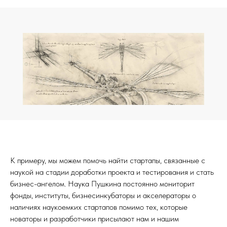
К примеру, мы можем помочь найти стартапы, связанные с
Спросите себя: что вы здесь
наукой на стадии доработки проекта и тестирования и стать
делаете?
бизнес-ангелом. Наука Пушкина постоянно мониторит
фонды, институты, бизнесинкубаторы и акселераторы о
наличиях наукоемких стартапов помимо тех, которые
С появлением ИИ, БПЛА и других новых тенденций,
новаторы и разработчики присылают нам и нашим
которые входят в нашу жизнь и становятся